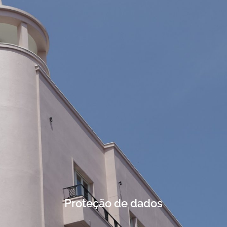
PT
EN
ES
FR
Proteção de dados