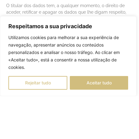
O titular dos dados tem, a qualquer momento, o direito de
aceder, retificar e apagar os dados que lhe digam respeito,
bem como de se opor ao respetivo tratamento, nos termos da
legislação aplicável em matéria de proteção de dados.
Respeitamos a sua privacidade
Tem ainda o direito de solicitar a portabilidade dos seus
Utilizamos cookies para melhorar a sua experiência de
dados, a limitação do tratamento e, quando aplicável, a
navegação, apresentar anúncios ou conteúdos
retirada do consentimento prestado.
personalizados e analisar o nosso tráfego. Ao clicar em
«Aceitar tudo», está a consentir a nossa utilização de
O exercício destes direitos pode ser efetuado mediante
pedido escrito dirigido ao estabelecimento. O pedido deverá
cookies.
ser assinado e acompanhado de cópia de um documento de
identificação (cartão de cidadão ou passaporte), indicando
Rejeitar tudo
Aceitar tudo
claramente o direito que pretende exercer.
O titular dos dados pode igualmente opor-se à receção de
comunicações comerciais por correio eletrónico, bastando
para o efeito enviar um pedido a partir do endereço de email
que pretende remover, dirigido ao estabelecimento.
Caso considere que o tratamento dos seus dados pessoais
viola a legislação em vigor, o titular pode apresentar