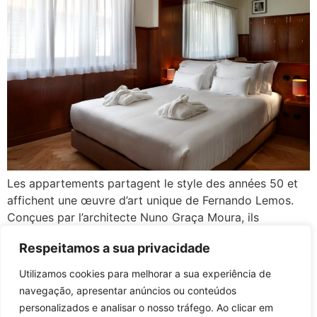
Les appartements partagent le style des années 50 et
affichent une œuvre d’art unique de Fernando Lemos.
Conçues par l’architecte Nuno Graça Moura, ils
associent exquisité et confort. Ils sont équipés avec une
Respeitamos a sua privacidade
kitchenette. T0: Suite avec kitchenette | Salle de bains
Réservez-le maintenant!! Formulaire de contact Notre
Utilizamos cookies para melhorar a sua experiência de
équipe est toujours disponible pour répondre […]
navegação, apresentar anúncios ou conteúdos
personalizados e analisar o nosso tráfego. Ao clicar em
RNAL: 201: 73055/AL | 202: 73059/AL | 203:73060/AL | 301:80440/AL | 302: