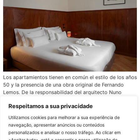
Los apartamientos tienen en común el estilo de los años
50 y la presencia de una obra original de Fernando
Lemos. De la responsabilidad del arquitecto Nuno
Graça Moura, conjugan lujuria con comodidad. Todos
Respeitamos a sua privacidade
están equipados con una kitchenette. T1: Suite | Baño |
Salón | Cocina ¡Reserva ya! Formulario de contacto
Utilizamos cookies para melhorar a sua experiência de
Nuestro equipo está […]
navegação, apresentar anúncios ou conteúdos
personalizados e analisar o nosso tráfego. Ao clicar em
RNAL: 201: 73055/AL | 202: 73059/AL | 203:73060/AL | 301:80440/AL | 302:
«Aceitar tudo», está a consentir a nossa utilização de